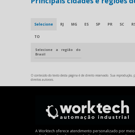
Principais cidades e regiões 
Selecione
RJ
MG
ES
SP
PR
SC
R
TO
Selecione a região do
Brasil
O conteúdo do texto desta página é de direito reservado. Sua reprodução, pa
direitos autorais
.
A Worktech oferece atendimento personalizado por meio