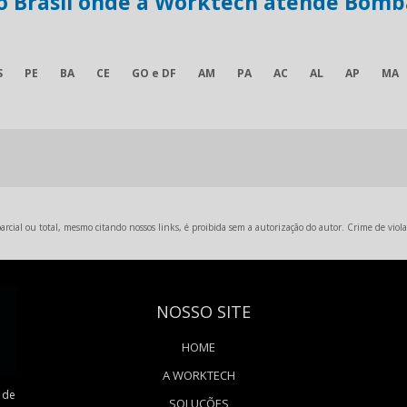
do Brasil onde a Worktech atende Bomb
S
PE
BA
CE
GO e DF
AM
PA
AC
AL
AP
MA
rcial ou total, mesmo citando nossos links, é proibida sem a autorização do autor. Crime de viola
NOSSO SITE
HOME
A WORKTECH
 de
SOLUÇÕES