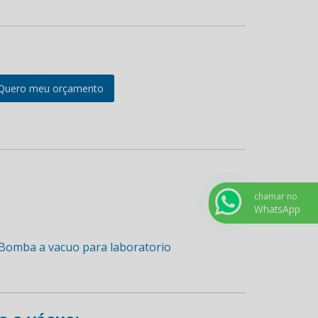
Quero meu orçamento
chamar no
WhatsApp