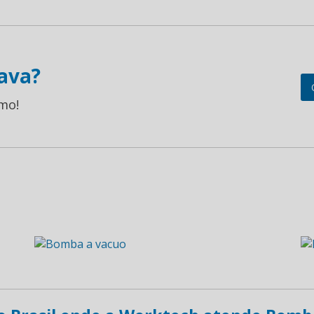
ava?
mo!