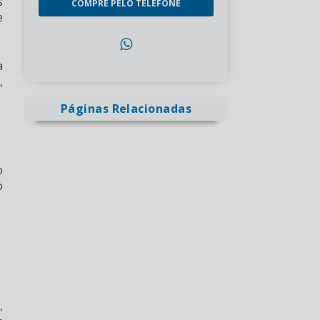
s
COMPRE PELO TELEFONE
e
a
,
Páginas Relacionadas
o
o
,