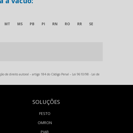
a a vácuo:
MT
MS
PB
PI
RN
RO
RR
SE
ção de direito autoral – artigo 184 do Código Penal –
Lei 9610/98 - Lei de
SOLUÇÕES
FESTO
OMRON
PIAB