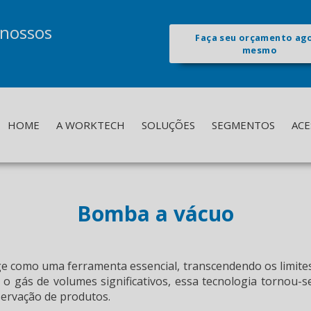
 nossos
Faça seu orçamento ag
mesmo
HOME
A WORKTECH
SOLUÇÕES
SEGMENTOS
ACE
Bomba a vácuo
ge como uma ferramenta essencial, transcendendo os limite
 o gás de volumes significativos, essa tecnologia tornou-s
servação de produtos.