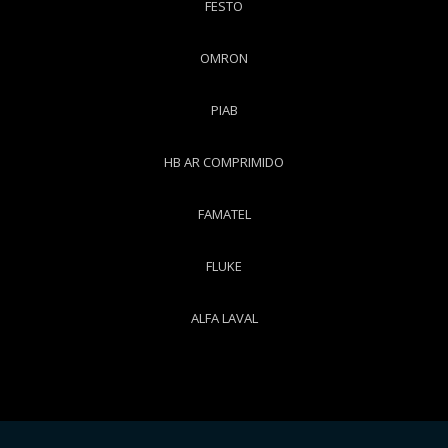
FESTO
OMRON
PIAB
HB AR COMPRIMIDO
FAMATEL
FLUKE
ALFA LAVAL
Copyright © Worktech. (Lei 9610 de 19/02/1998)