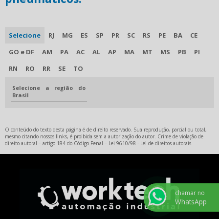
Selecione
RJ
MG
ES
SP
PR
SC
RS
PE
BA
CE
GO e DF
AM
PA
AC
AL
AP
MA
MT
MS
PB
PI
RN
RO
RR
SE
TO
Selecione a região do
Brasil
O conteúdo do texto desta página é de direito reservado. Sua reprodução, parcial ou total,
mesmo citando nossos links, é proibida sem a autorização do autor. Crime de violação de
direito autoral – artigo 184 do Código Penal –
Lei 9610/98 - Lei de direitos autorais
.
chamar no
WhatsApp