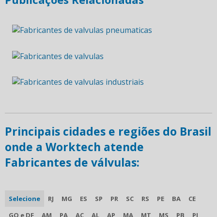
Principais cidades e regiões do Brasil
onde a Worktech atende
Fabricantes de válvulas:
Selecione
RJ
MG
ES
SP
PR
SC
RS
PE
BA
CE
GO e DF
AM
PA
AC
AL
AP
MA
MT
MS
PB
PI