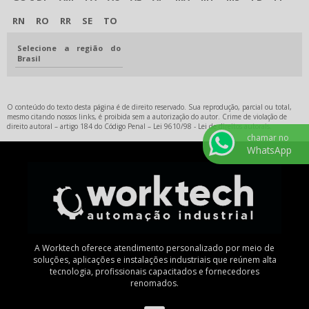
RN
RO
RR
SE
TO
Selecione a região do
Brasil
O conteúdo do texto desta página é de direito reservado. Sua reprodução, parcial ou total,
mesmo citando nossos links, é proibida sem a autorização do autor. Crime de violação de
direito autoral – artigo 184 do Código Penal –
Lei 9610/98 - Lei de direitos autorais
.
chamar no
WhatsApp
A Worktech oferece atendimento personalizado por meio de
soluções, aplicações e instalações industriais que reúnem alta
tecnologia, profissionais capacitados e fornecedores
renomados.