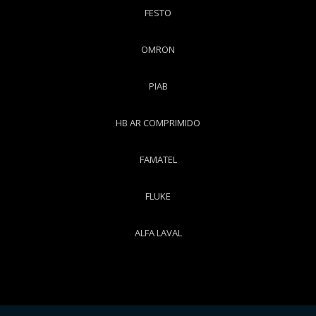
FESTO
OMRON
PIAB
HB AR COMPRIMIDO
FAMATEL
FLUKE
ALFA LAVAL
Copyright © Worktech. (Lei 9610 de 19/02/1998)