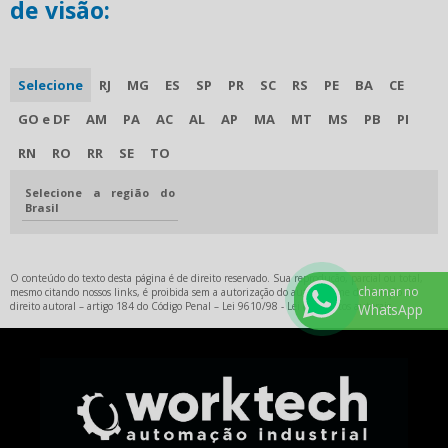
de visão:
Selecione
RJ
MG
ES
SP
PR
SC
RS
PE
BA
CE
GO e DF
AM
PA
AC
AL
AP
MA
MT
MS
PB
PI
RN
RO
RR
SE
TO
Selecione a região do
Brasil
O conteúdo do texto desta página é de direito reservado. Sua reprodução, parcial ou total,
chamar no
mesmo citando nossos links, é proibida sem a autorização do autor. Crime de violação de
direito autoral – artigo 184 do Código Penal –
Lei 9610/98 - Lei de direitos autorais
.
WhatsApp