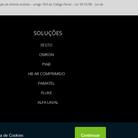
ção de direito autoral – artigo 184 do Código Penal –
Lei 9610/98 - Lei de
SOLUÇÕES
FESTO
OMRON
PIAB
HB AR COMPRIMIDO
FAMATEL
FLUKE
ALFA LAVAL