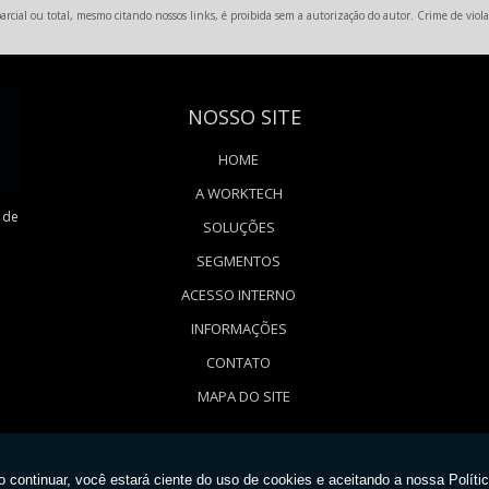
rcial ou total, mesmo citando nossos links, é proibida sem a autorização do autor. Crime de viola
NOSSO SITE
HOME
A WORKTECH
 de
SOLUÇÕES
SEGMENTOS
ACESSO INTERNO
INFORMAÇÕES
CONTATO
MAPA DO SITE