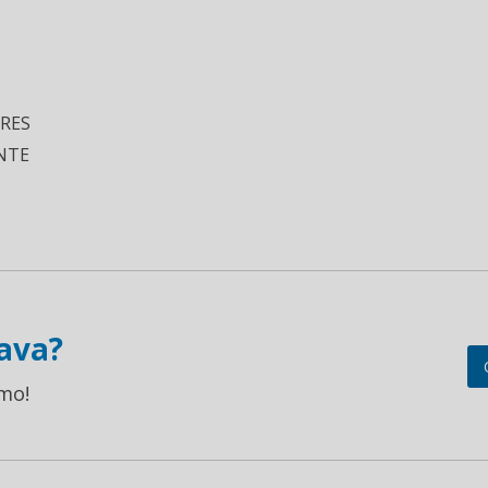
ORES
NTE
ava?
mo!