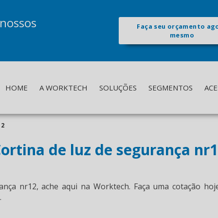
 nossos
Faça seu orçamento ag
mesmo
HOME
A WORKTECH
SOLUÇÕES
SEGMENTOS
ACE
12
ortina de luz de segurança nr
rança nr12
, ache aqui na Worktech. Faça uma cotação hoj
.