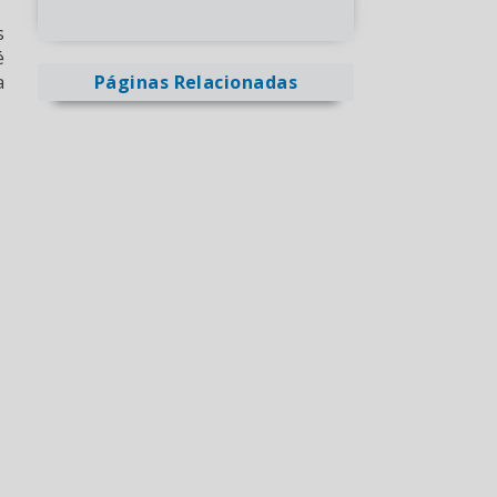
s
é
a
Páginas Relacionadas