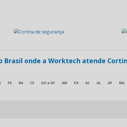
do Brasil onde a Worktech atende Corti
S
PE
BA
CE
GO e DF
AM
PA
AC
AL
AP
MA