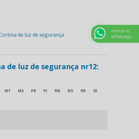
chamar no
WhatsApp
na de luz de segurança nr12:
MT
MS
PB
PI
RN
RO
RR
SE