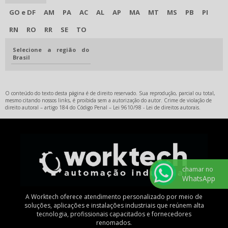
GO e DF
AM
PA
AC
AL
AP
MA
MT
MS
PB
PI
RN
RO
RR
SE
TO
Selecione a região do
Brasil
O conteúdo do texto desta página é de direito reservado. Sua reprodução, parcial ou total,
mesmo citando nossos links, é proibida sem a autorização do autor. Crime de violação de
direito autoral – artigo 184 do Código Penal –
Lei 9610/98 - Lei de direitos autorais
.
chamar no
WhatsApp
A Worktech oferece atendimento personalizado por meio de
soluções, aplicações e instalações industriais que reúnem alta
tecnologia, profissionais capacitados e fornecedores
renomados.