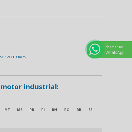
chamar no
WhatsApp
 motor industrial:
MT
MS
PB
PI
RN
RO
RR
SE