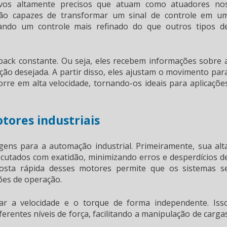
tivos altamente precisos que atuam como atuadores no
são capazes de transformar um sinal de controle em u
ando um controle mais refinado do que outros tipos d
ck constante. Ou seja, eles recebem informações sobre 
ão desejada. A partir disso, eles ajustam o movimento par
rre em alta velocidade, tornando-os ideais para aplicaçõe
tores industriais
gens para a automação industrial. Primeiramente, sua alt
cutados com exatidão, minimizando erros e desperdícios d
posta rápida desses motores permite que os sistemas s
es de operação.
ar a velocidade e o torque de forma independente. Iss
erentes níveis de força, facilitando a manipulação de carga