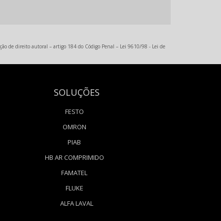
ção de direito autoral – artigo 184 do Código Penal –
Lei 9610/98 - Lei de
SOLUÇÕES
FESTO
OMRON
PIAB
HB AR COMPRIMIDO
FAMATEL
FLUKE
ALFA LAVAL