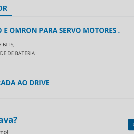
OR
O E OMRON PARA SERVO MOTORES .
 BITS;
E DE BATERIA;
ADA AO DRIVE
ava?
mo!