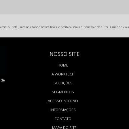
rcial ou total, mesmo citando nossos links, é proibida sem a autorização do autor. Crime de viola
NOSSO SITE
HOME
A WORKTECH
 de
SOLUÇÕES
SEGMENTOS
ACESSO INTERNO
INFORMAÇÕES
CONTATO
MAPA DO SITE