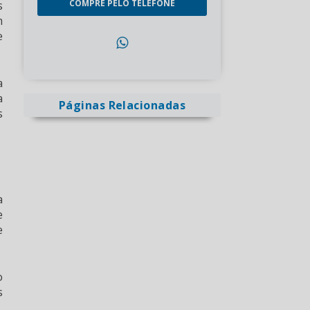
COMPRE PELO TELEFONE
s
m
e
a
a
Páginas Relacionadas
s
a
e
e
o
s