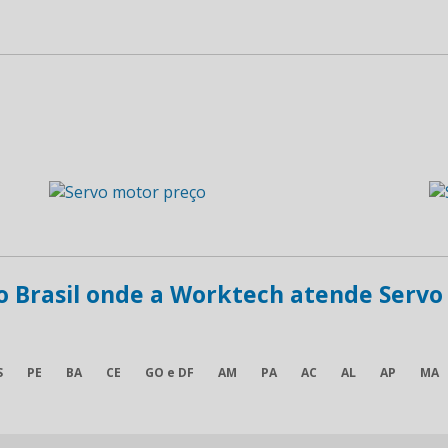
do Brasil onde a Worktech atende Servo
S
PE
BA
CE
GO e DF
AM
PA
AC
AL
AP
MA