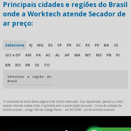
Principais cidades e regiões do Brasil
onde a Worktech atende Secador de
ar preço:
Selecione
RJ
MG
ES
SP
PR
SC
RS
PE
BA
CE
GO e DF
AM
PA
AC
AL
AP
MA
MT
MS
PB
PI
RN
RO
RR
SE
TO
Selecione a região do
Brasil
O conteúdo do texto desta página é de direito reservado. Sua reprodução, parcial ou total,
mesmo citando nossos links, é proibida sem a autorização do autor. Crime de violação de
direito autoral – artigo 184 do Código Penal –
Lei 9610/98 - Lei de direitos autorais
.