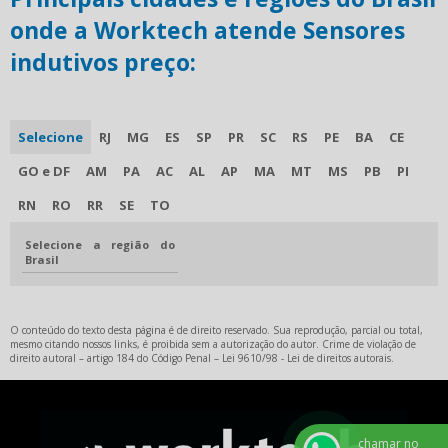
onde a Worktech atende Sensores
indutivos preço:
Selecione
RJ
MG
ES
SP
PR
SC
RS
PE
BA
CE
GO e DF
AM
PA
AC
AL
AP
MA
MT
MS
PB
PI
RN
RO
RR
SE
TO
Selecione a região do
Brasil
O conteúdo do texto desta página é de direito reservado. Sua reprodução, parcial ou total,
mesmo citando nossos links, é proibida sem a autorização do autor. Crime de violação de
direito autoral – artigo 184 do Código Penal –
Lei 9610/98 - Lei de direitos autorais
.
chamar no