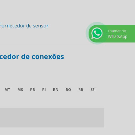
chamar no
WhatsApp
ecedor de conexões
MT
MS
PB
PI
RN
RO
RR
SE