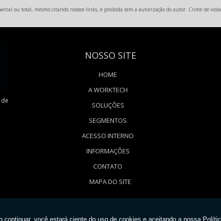
rcial ou total, mesmo citando nossos links, é proibida sem a autorização do autor. Crime de viola
NOSSO SITE
HOME
A WORKTECH
 de
SOLUÇÕES
SEGMENTOS
ACESSO INTERNO
INFORMAÇÕES
CONTATO
MAPA DO SITE