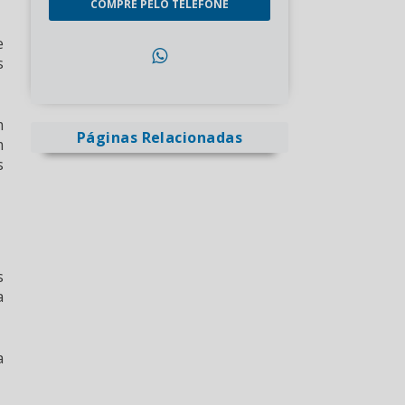
COMPRE PELO TELEFONE
e
s
m
Páginas Relacionadas
m
s
s
a
a