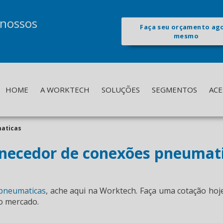
 nossos
Faça seu orçamento ag
mesmo
HOME
A WORKTECH
SOLUÇÕES
SEGMENTOS
ACE
aticas
necedor de conexões pneumat
 pneumaticas
, ache aqui na Worktech. Faça uma cotação hoj
o mercado.