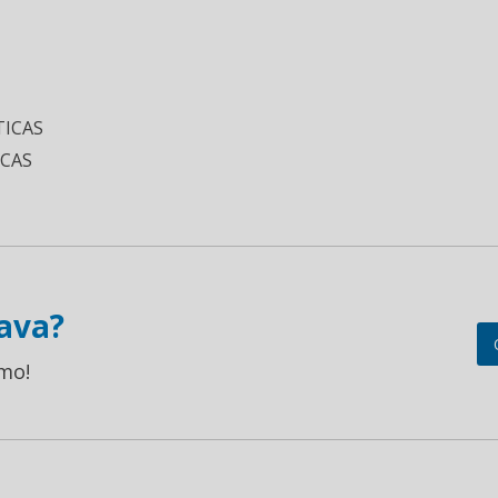
ICAS
ICAS
ava?
mo!