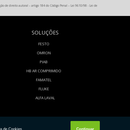
ção de direito autoral – artigo 184 do Código Penal –
Lei 9610/98 - Lei de
SOLUÇÕES
FESTO
OMRON
PIAB
HB AR COMPRIMIDO
FAMATEL
FLUKE
ALFA LAVAL