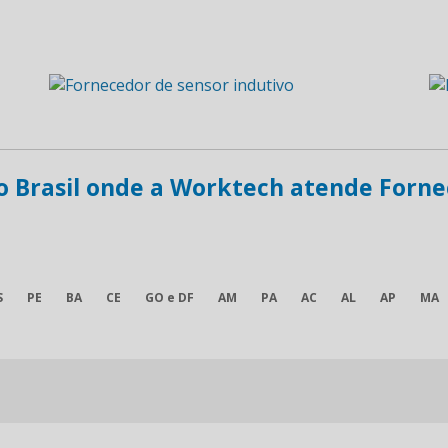
 do Brasil onde a Worktech atende Forn
S
PE
BA
CE
GO e DF
AM
PA
AC
AL
AP
MA